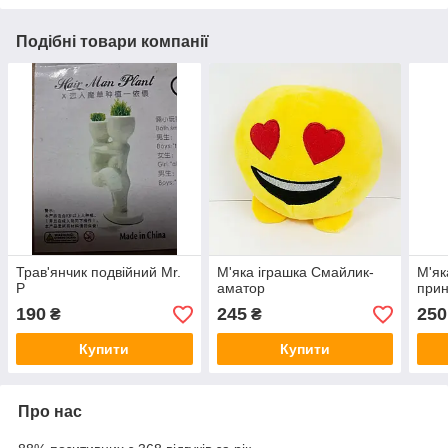
Подібні товари компанії
Трав'янчик подвійний Мr.
М'яка іграшка Смайлик-
М'як
P
аматор
прин
190
245
250
₴
₴
Купити
Купити
Про нас