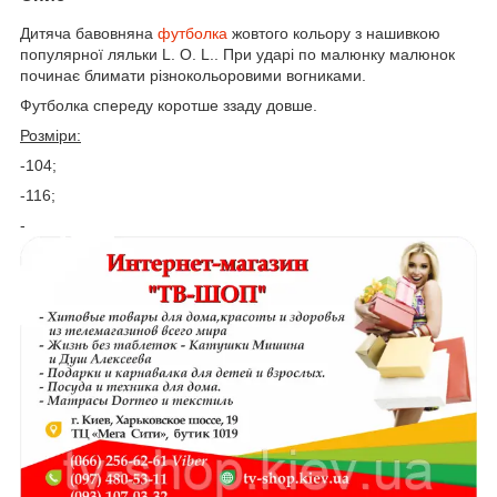
Дитяча бавовняна
футболка
жовтого кольору з нашивкою
популярної ляльки L. O. L.. При ударі по малюнку малюнок
починає блимати різнокольоровими вогниками.
Футболка спереду коротше ззаду довше.
Розміри:
-104;
-116;
-