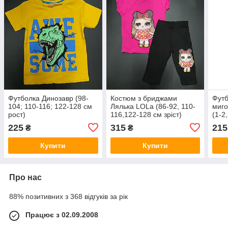
Футболка Динозавр (98-
Костюм з бриджами
Футб
104; 110-116; 122-128 см
Лялька LOLa (86-92, 110-
миго
рост)
116,122-128 см зріст)
(1-2
225
315
215
₴
₴
Купити
Купити
Про нас
88% позитивних з 368 відгуків за рік
Працює з 02.09.2008