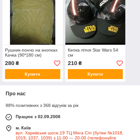
Рушник-пончо на кнопках
Кепка літня Star Wars 54
Качка (90*180 см)
см
280
210
₴
₴
Купити
Купити
Про нас
88% позитивних з 368 відгуків за рік
Працює з 02.09.2008
м. Київ
вул. Харківське шосе,19 ТЦ Мега Сіті (бутіки №1018,
1019, 1037, 1039) з 11-00 — 20-00 (телефонуйте