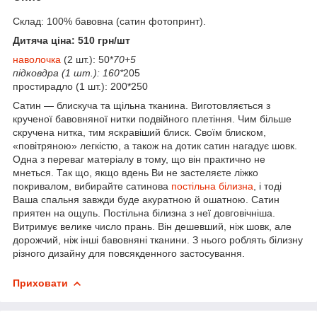
Склад: 100% бавовна (сатин фотопринт).
Дитяча ціна: 510 грн/шт
наволочка
(2 шт.): 50*
70+5
підковдра (1 шт.): 160*
205
простирадло (1 шт.): 200*250
Сатин — блискуча та щільна тканина. Виготовляється з
крученої бавовняної нитки подвійного плетіння. Чим більше
скручена нитка, тим яскравіший блиск. Своїм блиском,
«повітряною» легкістю, а також на дотик сатин нагадує шовк.
Одна з переваг матеріалу в тому, що він практично не
мнеться. Так що, якщо вдень Ви не застеляєте ліжко
покривалом, вибирайте сатинова
постільна білизна
, і тоді
Ваша спальня завжди буде акуратною й ошатною. Сатин
приятен на ощупь. Постільна білизна з неї довговічніша.
Витримує велике число прань. Він дешевший, ніж шовк, але
дорожчий, ніж інші бавовняні тканини. З нього роблять білизну
різного дизайну для повсякденного застосування.
Приховати