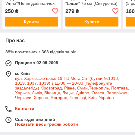
"Анна"/Пеппі довгіпанчохі
"Ельзи" 75 см (Снігурочки)
(3 р
250
279
160
₴
₴
Купити
Купити
Про нас
88% позитивних з 368 відгуків за рік
Працює з 02.09.2008
м. Київ
вул. Харківське шосе,19 ТЦ Мега Сіті (бутіки №1018,
1019, 1037, 1039) з 11-00 — 20-00 (телефонуйте
заздалегідь) Кіровоград, Рівне, Суми,Тернопіль, Полтава,
Харьків, Львів, Вінниця, Луцьк, Дніпро, Одеса, Запоріжжя,
Черкаси, Херсон, Ужгород, Чернівці, Київ, Україна
Контакти
Сьогодні вихідний
Показати весь графік роботи