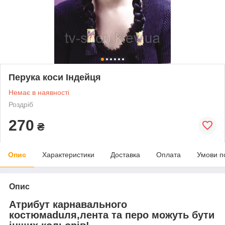
Перука коси Індейця
Немає в наявності
Роздріб
270
₴
Опис
Характеристики
Доставка
Оплата
Умови п
Опис
Атрибут карнавального
костюмаduля,лента та перо можуть бути