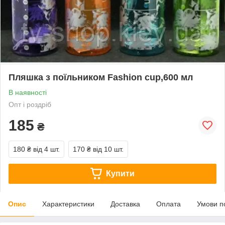
Пляшка з поїльником Fashion cup,600 мл
В наявності
Опт і роздріб
185
₴
180 ₴
від 4 шт.
170 ₴
від 10 шт.
Купити
Опис
Характеристики
Доставка
Оплата
Умови п