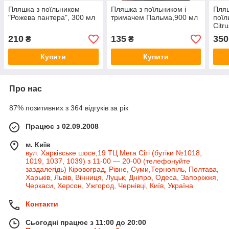
Пляшка з поїльником
Пляшка з поїльником і
Пляш
"Рожева пантера", 300 мл
тримачем Пальма,900 мл
поїл
Citr
210
135
350
₴
₴
Купити
Купити
Про нас
87% позитивних з 364 відгуків за рік
Працює з 02.09.2008
м. Київ
вул. Харківське шосе,19 ТЦ Мега Сіті (бутіки №1018,
1019, 1037, 1039) з 11-00 — 20-00 (телефонуйте
заздалегідь) Кіровоград, Рівне, Суми,Тернопіль, Полтава,
Харьків, Львів, Вінниця, Луцьк, Дніпро, Одеса, Запоріжжя,
Черкаси, Херсон, Ужгород, Чернівці, Київ, Україна
Контакти
Сьогодні працює з 11:00 до 20:00